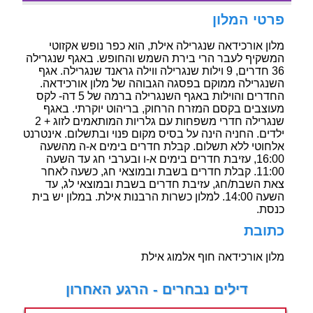
פרטי המלון
מלון אורכידאה שנגרילה אילת, הוא כפר נופש אקזוטי
המשקיף לעבר הרי בירת השמש והחופש. באגף שנגרילה
36 חדרים, 9 וילות שנגרילה ווילה גראנד שנגרילה. אגף
השנגרילה ממוקם בפסגה הגבוהה של מלון אורכידאה.
החדרים והוילות באגף השנגרילה ברמה של 5 דה- לקס
מעוצבים בקסם המזרח הרחוק, בריהוט יוקרתי. באגף
שנגרילה חדרי משפחות עם גלריות המותאמים לזוג + 2
ילדים. החניה הינה על בסיס מקום פנוי ובתשלום. אינטרנט
אלחוטי ללא תשלום. קבלת חדרים בימים א-ה מהשעה
16:00, עזיבת חדרים בימים א-ו ובערבי חג עד השעה
11:00. קבלת חדרים בשבת ובמוצאי חג, כשעה לאחר
צאת השבת/חג, עזיבת חדרים בשבת ובמוצאי לג, עד
השעה 14:00. למלון כשרות הרבנות אילת. במלון יש בית
כנסת.
כתובת
מלון אורכידאה חוף אלמוג אילת
דילים נבחרים - הרגע האחרון