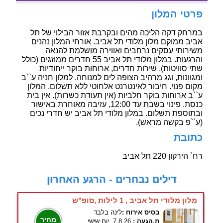
פרטי המלון
במרחק דקה הליכה מהים ובקרבת אזור הבילוי של תל
אביב ממוקם מלון מלודי תל אביב. אורחי המלון נהנים
משירותי עסקים נרחבים ואווירה מושלמת להנאה
והרגעות. במלון מלודי תל אביב 55 חדרים ממוזגים (כולל
שתי סוויטות), שירות חדרים, ארוחות בוקר ייחודיות
ומגוונות, וגג מרהיב הצופה לים למנוחה. למלון חניה ע``ב
מקום פנוי. חיבור לאינטרנט אלחוטי ללא תשלום. המלון
ע``ב ארוחות בוקר חלביות (אין תעודת כשרות). אין בית
כנסת. פינוי בשבת עד 12:00, עזיבה מאוחרת באישור
ובתוספת תשלום. במלון מלודי תל אביב יש חדרי נכים
(ע``פ בקשה מראש).
כתובת
רח` הירקון 220 תל אביב
דילים נבחרים - הרגע האחרון
מלון מלודי תל אביב , 1 לילות ,סופ"ש
בסיס אירוח :
לינה בלבד
מחיר
ת.הגעה :
7.8.26, יום שישי