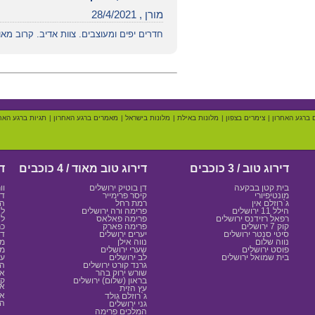
מורן , 28/4/2021
חדרים יפים ומעוצבים. צוות אדיב. קרוב מא
 ברגע האחרון
|
צימרים בצפון
|
מלונות באילת
|
מלונות בישראל
|
מאמרים ברגע האחרון
|
תגיות ברגע האח
דירוג טוב / 3 כוכבים
דירוג טוב מאוד / 4 כוכבים
די
בית קטן בבקעה
דן בוטיק ירושלים
וו
מונטיפיורי
קיסר פרימייר
דן
ג`רוזלם אין
רמת רחל
המ
הילל 11 ירושלים
פרימה ורה ירושלים
לא
רפאל רזידנס ירושלים
פרימה פאלאס
לא
קוק 7 ירושלים
פרימה פארק
כר
סיטי סנטר ירושלים
יערים ירושלים
דן
נווה שלום
נווה אילן
מצ
פוסט ירושלים
שערי ירושלים
ממ
בית שמואל ירושלים
לב ירושלים
ענ
גרנד קורט ירושלים
הר
שורש ירוק בהר
או
בראון (שלום) ירושלים
קא
אד
עץ הזית
אל
ג`רוזלם גולד
הת
גני ירושלים
המלכים פרימה