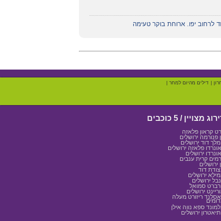
וד לרחוב יפו. ארוחת בוקר טעימה
רון
|
דילים מהיום למחר
|
רוג מצויין / 5 כוכבים
רט קראון פלאזה
 פנורמה ירושלים
לך דוד ירושלים
ונרדו פלאזה ירושלים
ונרדו ירושלים
מים קרית ענבים
 ירושלים
ודת דוד
ילא ירושלים
בל ירושלים
ברט סמואל
ריינט ירושלים
סלנד ריזורט מעלה
ומים
מונד ספא נווה אילן
יאטרון ירושלים