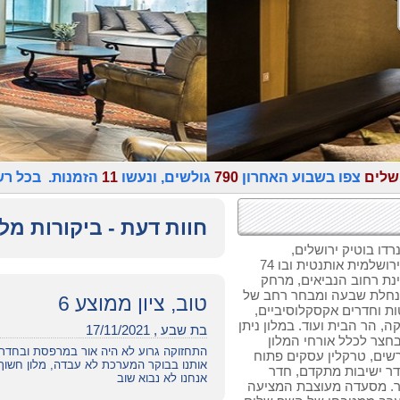
ושלים
צפו בשבוע האחרון
790
גולשים, ונעשו
11
הזמנות. בכל רש
חוות דעת - ביקורות מלו
דו בוטיק ירושלים,
המתאפיין בשילוב בין עתיק למודרני, באווירה ירושלמית אותנטית ובו 74
נת רחוב הנביאים, מרחק
ת נחלת שבעה ומבחר רחב של
טוב, ציון ממוצע 6
טות וחדרים אקסקלוסיביים,
, הר הבית ועוד. במלון ניתן
בת שבע , 17/11/2021
 בחצר לכלל אורחי המלון
התחזוקה גרוע לא היה אור במרפסת ובחדרי 
מרשים, טרקלין עסקים פתוח
אותנו בבוקר המערכת לא עבדה, מלון חשוך מ
חדר ישיבות מתקדם, חדר
אנחנו לא נבוא שוב
שר. מסעדה מעוצבת המציעה