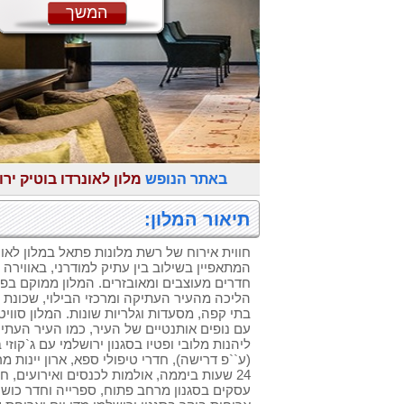
המשך
באתר הנופש
מלון לאונרדו בוטיק יר
תיאור המלון:
חווית אירוח של רשת מלונות פתאל במלון לאונר
חדרים מעוצבים ומאובזרים. המלון ממוקם בפי
הליכה מהעיר העתיקה ומרכזי הבילוי, שכונ
בתי קפה, מסעדות וגלריות שונות. המלון סווי
עם נופים אותנטיים של העיר, כמו העיר העתיקה
ליהנות מלובי ופטיו בסגנון ירושלמי עם ג`קוזי
(ע``פ דרישה), חדרי טיפולי ספא, ארון יינות 
24 שעות ביממה, אולמות לכנסים ואירועים, 
עסקים בסגנון מרחב פתוח, ספרייה וחדר כו