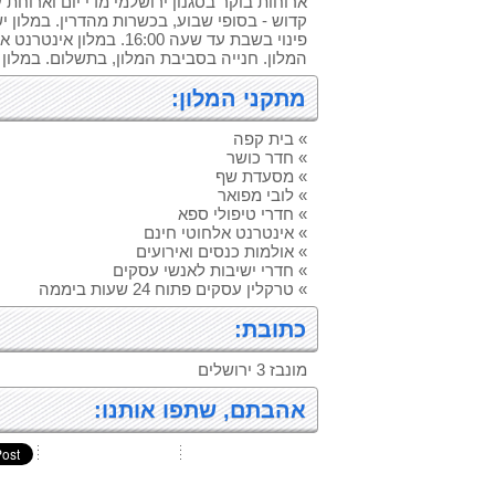
ארוחות בוקר בסגנון ירושלמי מדי יום וארוח
קדוש - בסופי שבוע, בכשרות מהדרין. במלון 
פינוי בשבת עד שעה 16:00. ב
המלון. חנייה בסביבת המלון, בתשלום. במלון ח
מתקני המלון:
» בית קפה
» חדר כושר
» מסעדת שף
» לובי מפואר
» חדרי טיפולי ספא
» אינטרנט אלחוטי חינם
» אולמות כנסים ואירועים
» חדרי ישיבות לאנשי עסקים
» טרקלין עסקים פתוח 24 שעות ביממה
כתובת:
מונבז 3 ירושלים
אהבתם, שתפו אותנו: