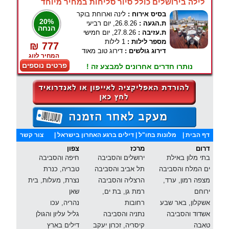
לילה בירושלים כולל סיור סליחות במחיר מיוחד
בסיס אירוח :
לינה וארוחת בוקר
20%
ת.הגעה :
26.8.26, יום רביעי
הנחה
ת.עזיבה :
27.8.26, יום חמישי
מספר לילות :
1 לילות
₪ 777
דירוג גולשים :
דירוג טוב מאוד
המחיר לזוג
פרטים נוספים
נותרו חדרים אחרונים למבצע זה !
דף הבית
|
מלונות בחו"ל
| דילים ברגע האחרון בישראל |
צור קשר
דרום
מרכז
צפון
בתי מלון באילת
ירושלים והסביבה
חיפה והסביבה
ים המלח והסביבה
תל אביב והסביבה
טבריה, כנרת
מצפה רמון, ערד,
הרצליה והסביבה
נצרת, מעלות, בית
ירוחם
רמת גן, בת ים,
שאן
אשקלון, באר שבע
רחובות
נהריה, עכו
אשדוד והסביבה
נתניה והסביבה
גליל עליון והגולן
טאבה
קיסריה, זכרון יעקב
דילים בארץ