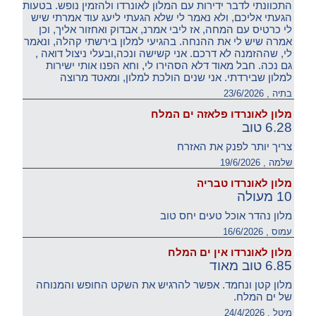
התכוונתי לדבר ידירות עם המלון לאונרדו ולהזמין נופש. בטעות
הגעתי אליכם, ולא נאמר לי שלא הגעתי ליעג עוד אמרתי שיש
לי כרטיס עם המחה, אז ליבי אמרנ, אבדוק ואחזור אליך, וכן
אמרה שיש לי את ההנחה. בהגיעי למלון בירשתי קהלה, ונאמר
לי, שההזמנה לא דרכם. אני קשישה ונכה,ובעלי ניצול דואה ,
גם נכה. חבל מאוד דלא הסהירו לי, וחא הפנו אותי ישירות
למלון שבירדתי. אני שנים הולכת למלון, ומאטד מרוצה
בתיה , 23/6/2026
מלון לאונרדו פלאזה ים המלח
6.28 טוב
צריך יותר לפנק את האזרח
שלמה , 19/6/2026
מלון לאונרדו טבריה
10 מעולה
מלון נהדר אוכל טעים יחס טוב
עמוס , 16/6/2026
מלון לאונרדו אין ים המלח
6.85 טוב מאוד
מלון קטן ונחמד. אפשר להרגיש את השקט החופש והמנוחה
של ים המלח.
מיטל , 24/4/2026