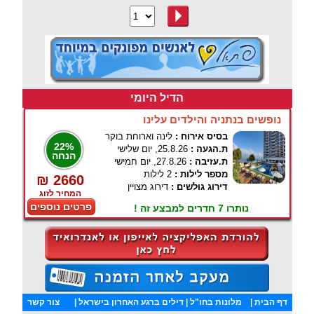
הדיל היומי
נופשים בנתניה והילדים עלינו
בסיס אירוח :
לינה וארוחת בוקר
22%
ת.הגעה :
25.8.26, יום שלישי
הנחה
ת.עזיבה :
27.8.26, יום חמישי
מספר לילות :
2 לילות
₪ 2660
דירוג גולשים :
דירוג מצויין
המחיר לזוג
פרטים נוספים
נותרו 7 חדרים למבצע זה !
דף הבית
|
מלונות בחו"ל
| דילים ברגע האחרון בישראל |
צור קשר