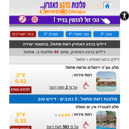
נגישות
טוב/ *3
טוב מאוד/ *4
מצויין/ *5
בחר תאריכים
דילים ברגע האחרון רשת פתאל, בהזמנה ישירה
דילים ברגע האחרון, מתוך
44
מלונות ב- פתאל
דילים ברגע האחרון
>
פתאל
מלון נוֹצֶ`ה ירושלים מרשת פתאל
ציון
רמת אירוח :
9.42
על פי
2
חוות דעת
מלונות רשת פתאל : 3 כוכבים - דירוג טוב
מלון לאונרדו אין ים המלח
ציון
רמת אירוח :
8.33
על פי
583
חוות דעת