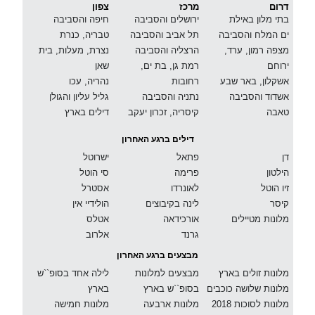
דרום
מרכז
צפון
בתי מלון באילת
ירושלים והסביבה
חיפה והסביבה
ים המלח והסביבה
תל אביב והסביבה
טבריה, כנרת
מצפה רמון, ערד,
הרצליה והסביבה
נצרת, מעלות, בית
ירוחם
רמת גן, בת ים,
שאן
אשקלון, באר שבע
רחובות
נהריה, עכו
אשדוד והסביבה
נתניה והסביבה
גליל עליון והגולן
טאבה
קיסריה, זכרון יעקב
דילים בארץ
דילים ברגע האחרון
דן
פתאל
ישרוטל
הילטון
פרימה
סי הוטל
זיו הוטל
לאונרדו
אסטרל
קיסר
לינה בקיבוצים
הולידיי אין
מלונות מטיילים
אורכידאה
אטלס
גרנד
אלרוב
מבצעים ברגע האחרון
מלונות זולים בארץ
מבצעים למלונות
לילה אחד בסופ``ש
מלונות שלושה כוכבים
בסופ``ש בארץ
בארץ
מלונות לסוכות 2018
מלונות ארבעה
מלונות חמישה