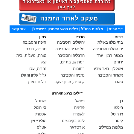
דף הבית
|
מלונות בחו"ל
| דילים ברגע האחרון בישראל |
צור קשר
דרום
מרכז
צפון
בתי מלון באילת
ירושלים והסביבה
חיפה והסביבה
ים המלח והסביבה
תל אביב והסביבה
טבריה, כנרת
מצפה רמון, ערד,
הרצליה והסביבה
נצרת, מעלות, בית
ירוחם
רמת גן, בת ים,
שאן
אשקלון, באר שבע
רחובות
נהריה, עכו
אשדוד והסביבה
נתניה והסביבה
גליל עליון והגולן
טאבה
קיסריה, זכרון יעקב
דילים בארץ
דילים ברגע האחרון
דן
פתאל
ישרוטל
הילטון
פרימה
סי הוטל
זיו הוטל
לאונרדו
אסטרל
קיסר
לינה בקיבוצים
הולידיי אין
מלונות מטיילים
אורכידאה
אטלס
גרנד
אלרוב