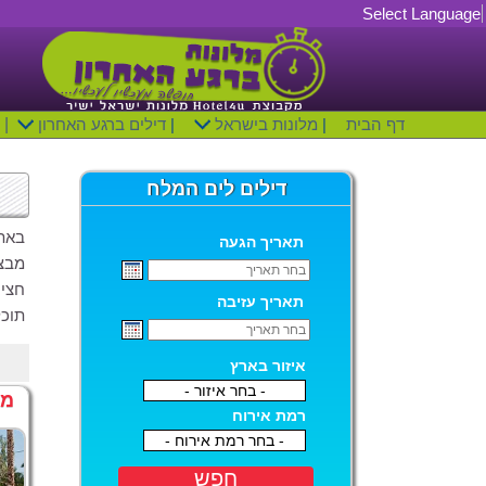
Select Language
דף הבית
|
מלונות בישראל
|
דילים ברגע האחרון
|
דילים לים המלח
באתר
תאריך הגעה
חצי 
תאריך עזיבה
תוכלו לצפות ב- 24,149
איזור בארץ
- בחר איזור -
מל
רמת אירוח
- בחר רמת אירוח -
חפש