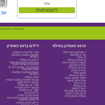
שלנו
!להצטרפות
עוד מלונות 
לדף הבית
|
דילים ברגע 
הרגע האחרון באילת
דילים ברגע האחרון
יו ספלאש הכול כלול
סיורי סליחות בירושלים
מגי`ק פאלאס
חופשה והופעה במלונות
בישראל
דן אילת
דילים בים המלח
דן פנורמה אילת
מקדימים להזמין חגי תשרי
לאונרדו פלאזה אילת
במלונות בישראל 2026
הרודס פאלאס
מבצעים לכ. אשראי רמי לוי
הרודס ויטאליס
שיווק השיקמה
הרודס בוטיק
חוגגים שבועות במלונות
נפטון אילת
בישראל
רויאל ביץ אילת
חגים באילת
המלך שלמה אילת
מבצעי מלונות בטאבה ובסיני
אורכידאה סיאם
מבצעי דילים לצפון
הריף אילת
סופ``ש בים המלח
וורט באילת
מבצעי דילים לטבריה
יו קורל קלאב
סופ``ש בירושלים
אורכידאה שנגרילה
דילים בדרום
רויאל גארדן אילת
חגים במרכז הארץ
איסלה בראון אילת
מבצעים למועדון הטבות רמי
לוי שיווק השיקמה
דילים חמים בנתניה