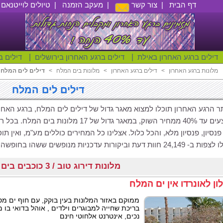
דף הבית
|
צור קשר
|
מעקב הזמנה
|
טיולים לוייטנאם
|
דילים ברגע האחרון באילת
|
דילים ברגע האחרון בירושלים
|
דילים ב
מלונות ברגע האחרון
<
דילים ברגע האחרון
<
מלונות בים המלח
<
דילים לים המלח
דילים לים המלח
 הרגע האחרון תוכלו למצוא מאגר גדול של דילים לים המלח, ברגע האחרון
מבצעים עד 40% ממחיר השוק, במאגר גדול של 
פנסיון, פנסיון מלא, והכל כלול. אצלינו כל המחירים כוללים מע"מ, ואין ת
 חוות דעת וביקורות עדכניות מנופשים ששהו בחופשה באיזור ים המלח דרכינו.
מלונות דירוג טוב / 3 כוכבים בים המלח
ון לאונרדו אין ים המלח
ממוקם באזור המלונות בעין בוקק, עם חוף ים מ
בריכת שחייה למבוגרים וילדים , אוהל בדואי בו מ
נכים, אינטרנט אלחוטי חינם