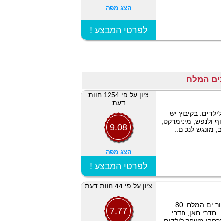
הצג מפה
! לפרטי המבצע
ציון על פי 1254 חוות
דעת
ילדים. בקיבוץ יש
וף ולנפש, מינימרקט,
9.08
 מונגש לנכים..
הצג מפה
! לפרטי המבצע
ציון על פי 44 חוות דעת
מקום האירוח ממוקם בליבו של קיבוץ אלמוג באזור ים המלח. 80
7.77
 חדרי חאן, חדרי
. במקום מרחבי משחק לילדים,