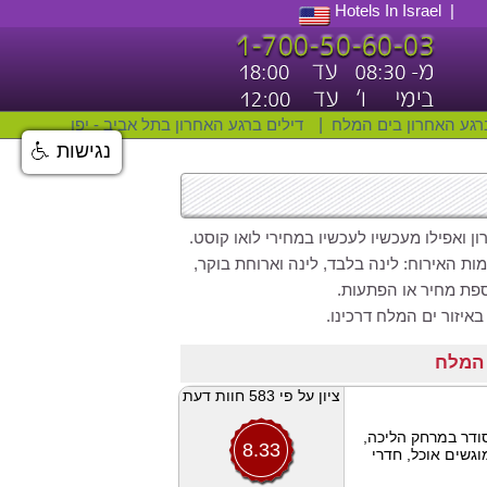
Hotels In Israel
רגע האחרון בים המלח
|
דילים ברגע האחרון בתל אביב - יפו
נגישות
 ואפילו מעכשיו לעכשיו במחירי לואו קוסט.
17 מלונות בים המלח. בכל רמות האירוח: לינה בלבד, לינה וארוחת בוקר,
וספת מחיר או הפתעות.
ציון על פי 583 חוות דעת
סודר במרחק הליכה,
8.33
וגשים אוכל, חדרי