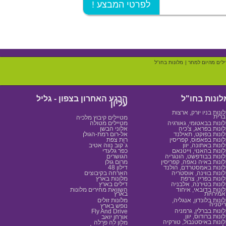
! לפרטי המבצע
ילים מהיום למחר
|
מלונות בחו"ל
לונות בחו"ל
הרגע האחרון בצפון - גליל
עליון
ונות בניו יורק, ארצות
רית
מטיילים קיבוץ מלכיה
ונות בבאטומי, גאורגיה
מטיילים מטולה
ונות בפראג, צ'כיה
אלוני הבשן
ונות בפוקט, תאילנד
אל-רום רמת-הגולן
ונות בפאפוס, קפריסין
רות צפת
ונות באתונה, יוון
ג`קוב נווה אטיב
ונות בהאנוי, וייטנאם
כפר גלעדי
ונות בבודפשט, הונגריה
הגושרים
ונות באיה נאפה, קפריסין
מרום גולן
ונות באמסטרדם, הולנד
דילון 48
ונות בווינה, אוסטריה
הארחה בקיבוצים
ונות בפריז, צרפת
מלונות בארץ
ונות בטירנה, אלבניה
דילים בארץ
ונות בדובאי, איחוד
השוואת מחירים מלונות
מירויות
בארץ
ונות בלונדון, אנגליה,
מלונות זולים
יטניה
נופש בארץ
ונות בברלין, גרמניה
Fly And Drive
ונות ברודוס, יוון
אורחן יואב
ונות באיסטנבול, טורקיה
מלון לה פרלה