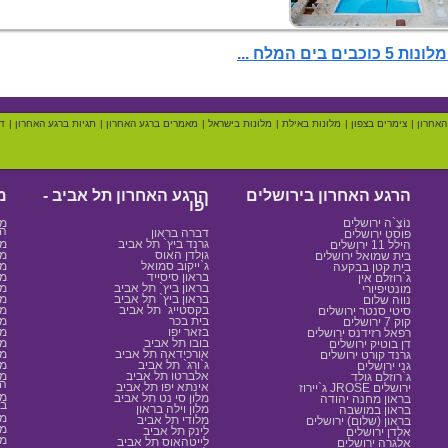
5 כוכבים בים המלח ...
האחרון
|
צימרים בצפון
|
מלונות באילת
|
מלונות בישראל
|
מאמרים ברגע האחרון
|
תגיות ברגע האחרון
|
ד
הרגע האחרון בירושלים
הרגע האחרון תל אביב -
מ
יפו
נוֹצֶ`ה ירושלים
מל
הב
דברה בראון
פוסט ירושלים
גרנד ביץ` תל אביב
מל
הילל 11 ירושלים
גולדן האוס
מל
בית שמואל ירושלים
ג`ייקוב סמואל
מל
בית קטן בבקעה
בראון סיסייד
מל
ג`רוזלם אין
בראון ביץ` תל אביב
מל
מונטיפיורי
בראון ביץ` תל אביב
מל
נווה שלום
בקסטייג` תל אביב
מל
סיטי סנטר ירושלים
בית בכר
מל
קוק 7 ירושלים
בזאר יפו
מל
רפאל רזידנס ירושלים
בובו תל אביב
מל
דן בוטיק ירושלים
אורכידאה תל אביב
מל
גרנד קורט ירושלים
ג`ורג` תל אביב
מל
גני ירושלים
אלברטו תל אביב
מל
ג`רוזלם גולד
הא
אינתא יפו תל אביב
ג`יירוז JROSE ירושלים
מל
מלון סי נט תל אביב
בראון מחנה יהודה
בר
מלון וילה בראון
בראון במושבה
מל
מלודי תל אביב
בראון (שלום) ירושלים
מל
לינק תל אביב
אלדן ירושלים
מל
לייטהאוס תל אביב
אלגרה ירושלים