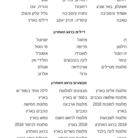
אשקלון, באר שבע
רחובות
נהריה, עכו
אשדוד והסביבה
נתניה והסביבה
גליל עליון והגולן
טאבה
קיסריה, זכרון יעקב
דילים בארץ
דילים ברגע האחרון
דן
פתאל
ישרוטל
הילטון
פרימה
סי הוטל
זיו הוטל
לאונרדו
אסטרל
קיסר
לינה בקיבוצים
הולידיי אין
מלונות מטיילים
אורכידאה
אטלס
גרנד
אלרוב
מבצעים ברגע האחרון
מלונות זולים בארץ
מבצעים למלונות
לילה אחד בסופ``ש
מלונות שלושה כוכבים
בסופ``ש בארץ
בארץ
מלונות לסוכות 2018
מלונות ארבעה
מלונות חמישה
בארץ
כוכבים
כוכבים בארץ
מלונות לשבועות
מלונות לראש השנה
נופש בארץ
2019 ברגע האחרון
2018 בארץ
מלונות לכיפור 2018
מלונות לינה בלבד
מלונות כשרים בארץ
ברגע האחרון