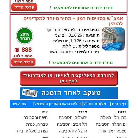
המחיר לזוג
פרטי הדיל
נותרו חדרים אחרונים למבצע זה !
אמצ``ש בסוויטות רמון – מחיר מיוחד למקדימים
להזמין
בסיס אירוח :
לינה וארוחת בוקר
20%
ת.הגעה :
31.8.26, יום שני
הנחה
ת.עזיבה :
1.9.26, יום שלישי
מספר לילות :
1 לילות
₪ 888
דירוג גולשים :
דירוג טוב מאוד
המחיר לזוג
פרטי הדיל
נותרו חדרים אחרונים למבצע זה !
דף הבית
|
מלונות בחו"ל
| דילים ברגע האחרון בישראל |
צור קשר
דרום
מרכז
צפון
בתי מלון באילת
ירושלים והסביבה
חיפה והסביבה
ים המלח והסביבה
תל אביב והסביבה
טבריה, כנרת
מצפה רמון, ערד,
הרצליה והסביבה
נצרת, מעלות, בית
ירוחם
רמת גן, בת ים,
שאן