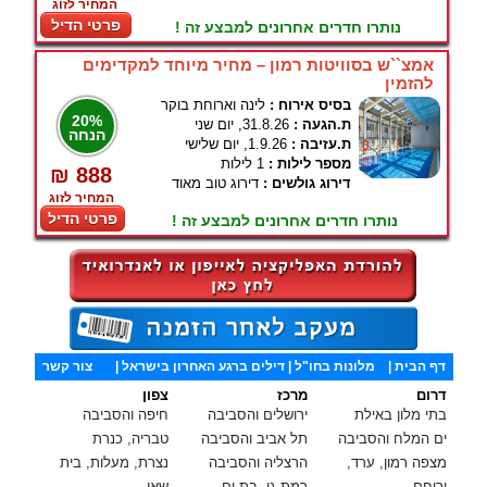
המחיר לזוג
פרטי הדיל
נותרו חדרים אחרונים למבצע זה !
אמצ``ש בסוויטות רמון – מחיר מיוחד למקדימים
להזמין
בסיס אירוח :
לינה וארוחת בוקר
20%
ת.הגעה :
31.8.26, יום שני
הנחה
ת.עזיבה :
1.9.26, יום שלישי
מספר לילות :
1 לילות
₪ 888
דירוג גולשים :
דירוג טוב מאוד
המחיר לזוג
פרטי הדיל
נותרו חדרים אחרונים למבצע זה !
דף הבית
|
מלונות בחו"ל
| דילים ברגע האחרון בישראל |
צור קשר
דרום
מרכז
צפון
בתי מלון באילת
ירושלים והסביבה
חיפה והסביבה
ים המלח והסביבה
תל אביב והסביבה
טבריה, כנרת
מצפה רמון, ערד,
הרצליה והסביבה
נצרת, מעלות, בית
ירוחם
רמת גן, בת ים,
שאן