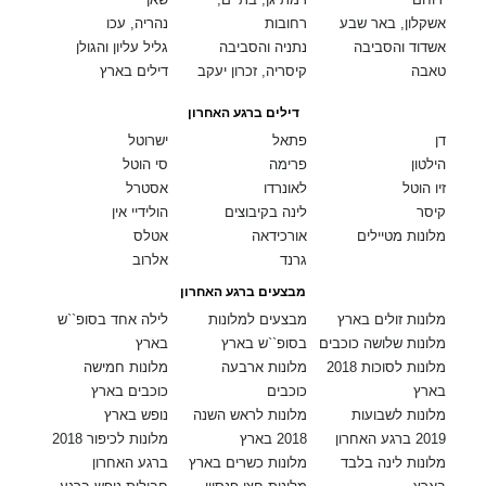
אשקלון, באר שבע
רחובות
נהריה, עכו
אשדוד והסביבה
נתניה והסביבה
גליל עליון והגולן
טאבה
קיסריה, זכרון יעקב
דילים בארץ
דילים ברגע האחרון
דן
פתאל
ישרוטל
הילטון
פרימה
סי הוטל
זיו הוטל
לאונרדו
אסטרל
קיסר
לינה בקיבוצים
הולידיי אין
מלונות מטיילים
אורכידאה
אטלס
גרנד
אלרוב
מבצעים ברגע האחרון
מלונות זולים בארץ
מבצעים למלונות
לילה אחד בסופ``ש
מלונות שלושה כוכבים
בסופ``ש בארץ
בארץ
מלונות לסוכות 2018
מלונות ארבעה
מלונות חמישה
בארץ
כוכבים
כוכבים בארץ
מלונות לשבועות
מלונות לראש השנה
נופש בארץ
2019 ברגע האחרון
2018 בארץ
מלונות לכיפור 2018
מלונות לינה בלבד
מלונות כשרים בארץ
ברגע האחרון