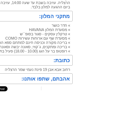
הרצליה. עזיבה
ביום ההגעה למלון בלבד.
מתקני המלון:
» חדר כושר
» מסעדת המלון HAVANA
» טרקלין עסקים - סגור בסופ``ש
» מסעדת שף עם ארוחות עשירות COMO
» בריכה מקורה וכניסה חינם למתחם ספא הכו
» בריכה ומתקנים, ג`קוזי, סאונה יבשה וסאונה ר
» רופטופ בר על הגג (10.00 - 18.00) פעיל בתקופת הקיץ בלבד`.
כתובת:
רחוב אבא אבן 19 פינת נעמי שמר הרצליה
אהבתם, שתפו אותנו: