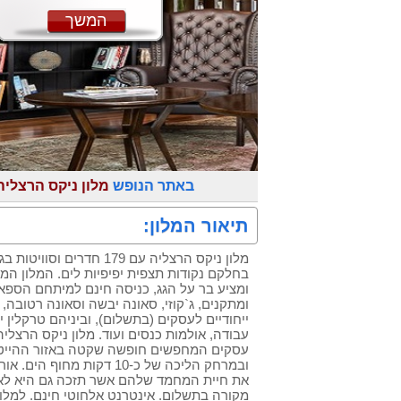
המשך
באתר הנופש
מלון ניקס הרצליה
תיאור המלון:
מלון ניקס הרצליה עם 179 חדרי
בחלקם נקודות תצפית יפיפיות לים. המלון המ
ומציע בר על הגג, כניסה חינם למיתחם הספא
ומתקנים, ג`קוזי, סאונה יבשה וסאונה רטובה, ט
ייחודיים לעסקים (בתשלום), וביניהם טרקלין יו
עבודה, אולמות כנסים ועוד. מלון ניקס הרצליה
עסקים המחפשים חופשה שקטה באזור ההייטק
ובמרחק הליכה של כ-10 דקות מ
את חיית המחמד שלהם אשר תזכה גם היא לאי
מקורה בתשלום. אינטרנט אלחוטי חינם. למל