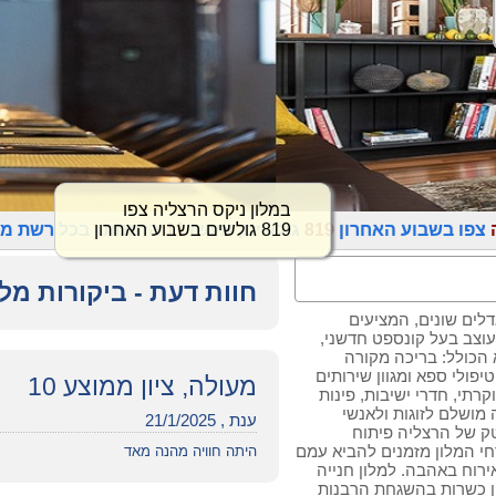
במלון ניקס הרצליה צפו
819 גולשים בשבוע האחרון
צפו בשבוע האחרון
819
גולשים, ונעשו
11
הזמנות. בכל רשת מל
חוות דעת - ביקורות מל
ם וסוויטות בגדלים שונים, המציעים
עוצב בעל קונספט חדשני,
 הכולל: בריכה מקורה
יפולי ספא ומגוון שירותים
מעולה, ציון ממוצע 10
קרתי, חדרי ישיבות, פינות
 מושלם לזוגות ולאנשי
ענת , 21/1/2025
 של הרצליה פיתוח
חוף הים. אורחי המלון מזמנים להביא עמם
היתה חוויה מהנה מאד
רוח באהבה. למלון חנייה
ון כשרות בהשגחת הרבנות