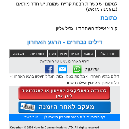
למקום יש כשרות רבנות קריית שמונה. יש חדר מותאם
(בהזמנה מראש)
כתובת
קיבוץ איילת השחר ד.נ. גליל עליון
דילים נבחרים - הרגע האחרון
חדרי המלון
כתובת
גלריה
וידאו
מפה
חוות דעת
מבצעים
דירוג האורחים 8.85, 48 חוות דעת
שיתוף:
דילים ברגע האחרון
>
מלונות בגולן, צפת והגליל העליון ברגע האחרון
>
דילים לצפון
>
קיבוץ איילת השחר
דף הבית
| דילים ברגע האחרון בישראל |
צור קשר
Copyright © 2004 Hotel4u Communications LTD. All rights reserved