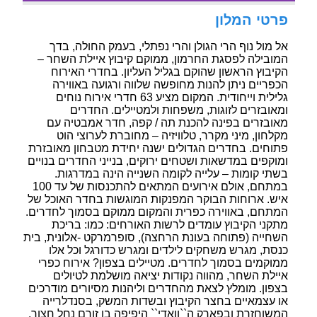
פרטי המלון
אל מול נוף הרי הגולן והרי נפתלי, בעמק החולה, בדך
המובילה לפסגת החרמון, ממוקם קיבוץ איילת השחר –
הקיבוץ הראשון שהוקם בגליל העליון. בחדרי האירוח
הכפריים ניתן להנות מחופשה שלווה ורגועה באווירה
גלילית וייחודית. המקום מציע 63 חדרי אירוח נוחים
ומאובזרים לזוגות, משפחות ולמטיילים. החדרים
מאובזרים בפינה להכנת תה / קפה, חדר אמבטיה עם
מקלחון, מיני מקרר, טלוויזיה – מחוברת לערוצי הוט
פתוחים. בחדרים הגדולים ישנה יחידת מטבחון מאובזרת
ומוקפים במדשאות ושטחים ירוקים, בנייני החדרים בנויים
בשתי קומות – עלייה לקומה השנייה הינה במדרגות.
במתחם, אולם אירועים המתאים להתכנסות של עד 100
איש. ארוחות הבוקר המפנקות המוגשות בחדר האוכל של
המתחם, באווירה כפרית והמקום ממוקם בסמוך לחדרים.
מתקני הקיבוץ עומדים לרשות האורחים: כמו: בריכת
השחייה (פתוחה בעונת הרחצה), סופרמרקט -אלונית, בית
כנסת, מגרש משחקים לילדים ומגרש כדורגל וכל אלו
ממוקמים בסמוך לחדרים. מטיילים בצפון? אירוח כפרי
איילת השחר, מהווה נקודות יציאה מושלמת לטיולים
בצפון. מומלץ לצאת מהחדרים וליהנות מסיורים מודרכים
או עצמאיים בחצר הקיבוץ ובשדות המשק, בסנדלרייה
המשוחזרת ובפארק ה``וואדי`` היפיפה בו זורם נחל חצור.