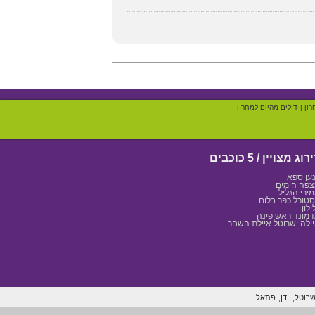
רון
|
דילים מהיום למחר
|
רוג מצויין / 5 כוכבים
ען ספא
פה הימים
ירי הגליל
טורל כפר בלום
ילון
מונד ראש פינה
ילה ישרוטל איילת השחר
שרוטל,
דן,
פתאל