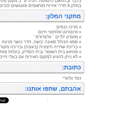
בלבד ובהתאם לתפוסה. חניה ע``ב מקום פנוי.
במלון 6 חדרי אירוח מותאמים ומונגשים לנכים.
מתקני המלון:
» מרכז כנסים
» אינטרנט אלחוטי חינם
» מועדון ילדים ``גלעדודס``
» ספא הכולל סאונה יבשה, חדר כושר מרווח
» בריכת שחייה חיצונית (בעונה) ובריכה מקור
» מוזיאון בית השומר ובית הסליק, בעלות מוזל
» לא ניתן להגיע למקום האירוח עם בעלי חיים
כתובת:
כפר גלעדי
אהבתם, שתפו אותנו: