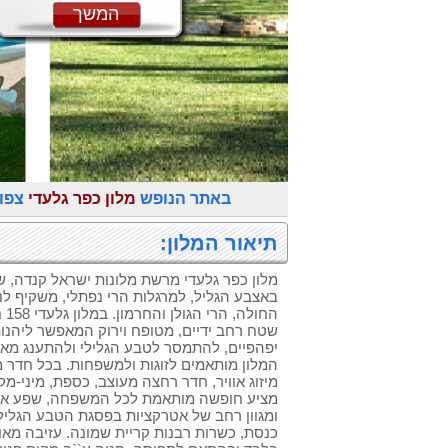
המשך
באתר הנופש
מלון כפר גלעדי
צפו 
תיאור המלון:
מלון כפר גלעדי מרשת מלונות ישראל קנדה, שו
באצבע הגליל, למרגלות הרי נפתלי, משקיף לנ
החו
שטח רחב ידיים, מטופח וירוק המאפשר ליהנות
יפהפיים, להתמסר לטבע הגלילי ולהתענג מאוו
מיזוג אוויר, חדר רחצה מעוצב, כספת, מיני-מק
מציע חופשה מותאמת לכל המשפחה, שפע אפשרו
ומגוון רחב של אטרקציות בפסגת הטבע הגלילי
כנסת, כשרות רבנות קריית שמונה. עזיבה מא