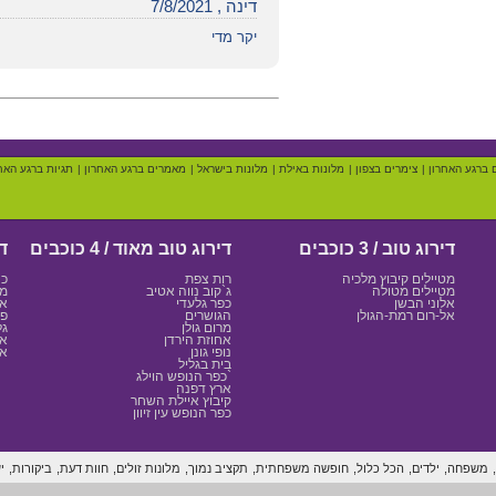
דינה , 7/8/2021
יקר מדי
 ברגע האחרון
|
צימרים בצפון
|
מלונות באילת
|
מלונות בישראל
|
מאמרים ברגע האחרון
|
תגיות ברגע האח
דירוג טוב / 3 כוכבים
דירוג טוב מאוד / 4 כוכבים
די
מטיילים קיבוץ מלכיה
רות צפת
כנ
מטיילים מטולה
ג`קוב נווה אטיב
מצ
אלוני הבשן
כפר גלעדי
אמ
אל-רום רמת-הגולן
הגושרים
פס
מרום גולן
גל
אחוזת הירדן
אד
נופי גונן
אי
בית בגליל
כפר הנופש הוילג`
ארץ דפנה
קיבוץ איילת השחר
כפר הנופש עין זיוון
משפחה,
ילדים,
הכל כלול,
חופשה משפחתית,
תקציב נמוך,
מלונות זולים,
חוות דעת,
ביקורות,
י