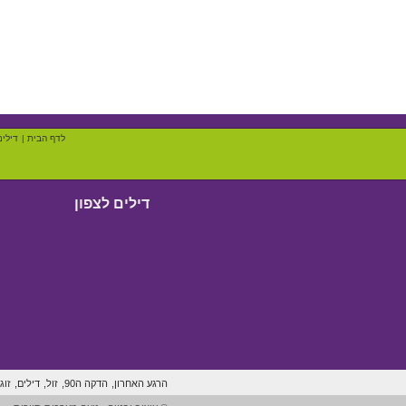
לדף הבית
|
דילים
דילים לצפון
הרגע האחרון,
הדקה ה90,
זול,
דילים,
זוג,