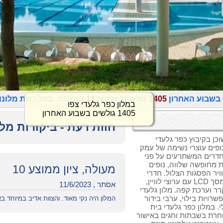
בשבוע האחרון
1405
גולשים, ונעשו
11
הזמנות. בכל רשת מלונו
במלון כפר גלעדי צפו
1405 גולשים בשבוע האחרון
חוות דעת - ביקורות מלו
כן בקיבוץ כפר גלעדי
ופים עוצרי נשימה של עמק
לה, הרי הגולן והחרמון. במלון גלעדי 158 חדרים המשתרעים על פני
 מחופשה שלווה, נופים
מעולה, ציון ממוצע 10
יר הפסגות הצלול. חדרי
המלון מותאמים לזוגות ולמשפחות. בכל חדר מסך LCD עם ערוצי לוויין,
אסתר , 11/6/2023
רר וערכת קפה. מלון גלעדי
יות בילוי, ערבי בידור
המלון היה נקי מאוד. והצוות אדיב במיוחד ב
. במלון כפר גלעדי בית
וחרת בשבתות וחגים באישור