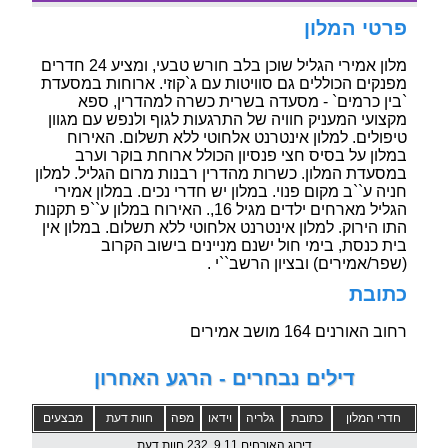
פרטי המלון
מלון אמירי הגליל שוכן בלב חורש טבעי, ומציע 24 חדרים
מפנקים הכוללים גם סוויטות עם ג`קוזי. ארוחות במסעדת
`בין כרמים` - מסעדה בשרית כשרה למהדרין, ספא
מקצועי המעניק חוויה של התרגעות לגוף ולנפש עם מגוון
טיפולים. למלון אינטרנט אלחוטי ללא תשלום. האירוח
במלון על בסיס חצי פנסיון הכולל ארוחת בוקר וערב
במסעדת המלון. כשרות מהדרין רבנות מרום הגליל. למלון
חניה ע``ב מקום פנוי. במלון יש חדרי נכים. במלון אמירי
הגליל מארחים ילדים מגיל 16,. האירוח במלון ע``פ תקנות
התו הירוק. למלון אינטרנט אלחוטי ללא תשלום. במלון אין
בית כנסת, בימי חול ישנם מניינים בישוב הקרוב
(שפר/אמירים) ובציון הרשב``י .
כתובת
רחוב האורנים 164 מושב אמירים
דילים נבחרים - הרגע האחרון
חדרי המלון
כתובת
גלריה
וידאו
מפה
חוות דעת
מבצעים
דירוג האורחים 9.11, 232 חוות דעת