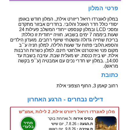
פרטי המלון
במלון לאונרדו רויאל ריזורט אילת,. המלון חודש באופן
יסודי כולל חדר האוכל והלובי. בחדרים אבזור מתקדם
ומסכי LCD ובמלון קונספט ייחודי המשלב פעילות 24
שעות ביממה 7 ימים בשבוע. חוויה ייחודית זו כוללת:
בריכת שחייה גדולה ומשטחי שיזוף רחבים. מועדון הילדים
והספא.הלובי פתוח עד שעות הלילה. למלון חניה ע``ב
מקום פנוי ואינטרנט אלחוטי חינם. למלון כשרות הרבנות
אילת. יש בית כנסת. יש מעלית שבת. עזיבה בשבת עד
14:00, .במלון יש חדרי נכים עם אמבטיה (ע``פ בקשה
מראש).
כתובת
רחוב קאמן 3, החוף הצפוני אילת
דילים נבחרים - הרגע האחרון
מלון לאונרדו רויאל ריזורט אילת, 2 לילות ,אמצ"ש
בסיס אירוח :
ל.וארוחת בוקר
מחיר
ת.הגעה :
7.8.26, יום שישי
בלעדי
ת.עזיבה :
9.8.26, יום ראשון