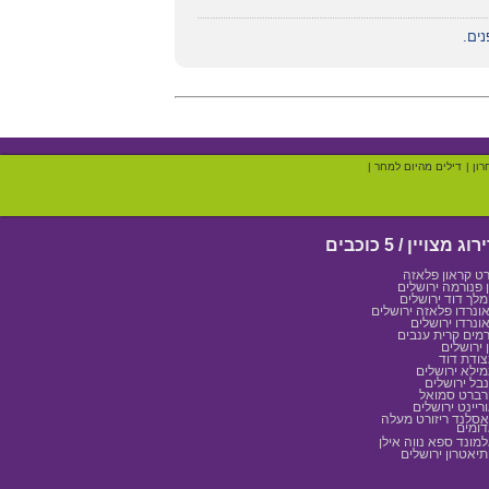
ים.
רון
|
דילים מהיום למחר
|
רוג מצויין / 5 כוכבים
רט קראון פלאזה
 פנורמה ירושלים
לך דוד ירושלים
ונרדו פלאזה ירושלים
ונרדו ירושלים
מים קרית ענבים
 ירושלים
ודת דוד
ילא ירושלים
בל ירושלים
ברט סמואל
ריינט ירושלים
סלנד ריזורט מעלה
ומים
מונד ספא נווה אילן
יאטרון ירושלים