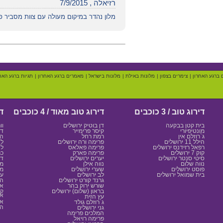
רזיאלה , 7/9/2015
מלון נהדר במיקום מעולה עם צוות מסביר פנ
 ברגע האחרון
|
צימרים בצפון
|
מלונות באילת
|
מלונות בישראל
|
מאמרים ברגע האחרון
|
תגיות ברגע האח
דירוג טוב / 3 כוכבים
דירוג טוב מאוד / 4 כוכבים
די
בית קטן בבקעה
דן בוטיק ירושלים
וו
מונטיפיורי
קיסר פרימייר
דן
ג`רוזלם אין
רמת רחל
המ
הילל 11 ירושלים
פרימה ורה ירושלים
לא
רפאל רזידנס ירושלים
פרימה פאלאס
לא
קוק 7 ירושלים
פרימה פארק
כר
סיטי סנטר ירושלים
יערים ירושלים
דן
נווה שלום
נווה אילן
מצ
פוסט ירושלים
שערי ירושלים
ממ
בית שמואל ירושלים
לב ירושלים
ענ
גרנד קורט ירושלים
הר
שורש ירוק בהר
או
בראון (שלום) ירושלים
קא
אד
עץ הזית
אל
ג`רוזלם גולד
הת
גני ירושלים
המלכים פרימה
פרימה רויאל