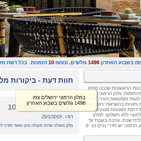
פו בשבוע האחרון
1496
גולשים, ונעשו
10
הזמנות. בכל רשת מלו
חוות דעת - ביקורות מלו
נות הראשונות שנבנו מחוץ
חומות. מלון הרמוני
במלון הרמוני ירושלים צפו
ן 50 חדרים הצופים לגגות וסמטאות העיר. מלון
1496 גולשים בשבוע האחרון
 וחוויות בהשראת ירושלים
מעולה, ציון ממוצע 10
ות וסגנונות מגוונים.
לחוטי ללא תשלום. למלון
דודו , 25/1/2019
עלית שבת. עזיבה בשבת עד
ן הרמוני יש חדרי נכים (ע``פ
מלון מעולה שרות מעולה נהנו מאוד תודה ל