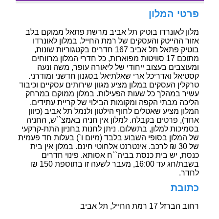
פרטי המלון
מלון לאונרדו בוטיק תל אביב מרשת פתאל ממוקם בלב
אזור ההייטק והעסקים של רמת החייל. במלון לאונרדו
בוטיק פתאל תל אביב 167 חדרים בקטגוריות שונות,
מתוכם 17 סוויטות מפוארות, כל חדרי המלון מרווחים
ומעוצבים בעצוב ייחודי של ליאורה עופר, משה ונעה
קסטיאל ואדריכל ארי שאלתיאל בסגנון חדשני ומודרני.
טרקלין העסקים במלון מציע מגוון שירותים עסקיים וכיבוד
עשיר במהלך כל שעות הפעילות. במלון ממוקם במרחק
הליכה מבתי הקפה ומקומות הבילוי של קריית עתידים.
המלון מציע שאטלים לחוף הילטון ולנמל תל אביב (כיוון
אחד), פרטים בקבלה. למלון אין חניה באמצ``ש, החניה
בסמיכות למלון, בתשלום. ניתן לחנות בחניון התת-קרקעי
של המלון בסופי השבוע בלבד (מיום ו`) בעלות חד פעמית
של 30 ₪ לרכב. אינטרנט אלחוטי חינם. במלון אין בית
כנסת, יש בית כנסת בביה``ח אסותא. פינוי חדרים
בשבת/חג עד 16:00, מעבר לשעה זו בתוספת 150 ₪
לחדר.
כתובת
רחוב הברזל 17 רמת החייל, תל אביב