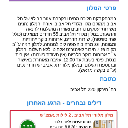
פרטי המלון
במרחק דקה הליכה מהים ובקרבת אזור הבילוי של תל
אביב ממוקם מלון מלודי תל אביב. אורחי המלון נהנים
משירותי עסקים נרחבים ואווירה מושלמת להנאה
והרגעות. במלון מלודי תל אביב 55 חדרים ממוזגים (כולל
שתי סוויטות), שירות חדרים, ארוחות בוקר ייחודיות
ומגוונות, וגג מרהיב הצופה לים למנוחה. למלון חניה ע``ב
מקום פנוי. חיבור לאינטרנט אלחוטי ללא תשלום. המלון
ע``ב ארוחות בוקר חלביות (אין תעודת כשרות). אין בית
כנסת. פינוי בשבת עד 12:00, עזיבה מאוחרת באישור
ובתוספת תשלום. במלון מלודי תל אביב יש חדרי נכים
(ע``פ בקשה מראש).
כתובת
רח` הירקון 220 תל אביב
דילים נבחרים - הרגע האחרון
מלון מלודי תל אביב , 2 לילות ,אמצ"ש
בסיס אירוח :
לינה בלבד
מחיר
ת.הגעה :
8.8.26, יום שבת