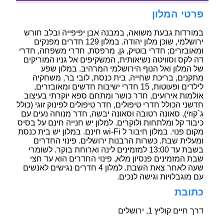
פרטי המלון
במורדות גבעת משואה, במבנה אבן יפיפייה ובלב חורש
ירושלמי, שוכן מלון יהודה. במלון 129 חדרים מפנקים
ומאובזרים; חדרי בוטיק, גן, מרפסת, חדרי משפחה, חדרי
דה לקס וסוויטה נשיאותית, המשקיפים אל גניו המוריקים
של המלון ואל הנוף הירושלמי המרהיב. במלון שפע
מתקנים, בריכת שחייה, בית כנסת, לובי בר, משחקיה
לילדים ופעוטות, 15 חדרי ישיבות חדשים ומאובזרים,
אולמות אירועים, חדר כושר ומתחם ספא יוקרתי בעיצוב
חדשני הכולל חדרי טיפולים, חדר טיפולים לפינוק זוגי (כולל
ג`קוזי), סאונה רטובה וסאונה יבשה, חדר מנוחה נעים עם
כיבוד קל ומלתחות ולוקרים. למלון יש חנייה חינם על בסיס
מקום פנוי. במלון חיבור ל wi-Fi חינם. במלון יש בית כנסת
ומעלית שבת. כשרות הרבנות ירושלים. פינוי החדרים
בשבת עד 13:00 למזמינים לינה וארוחת בוקר. לשומרי
שבת המזמינים פנסיון מלא, פינוי החדרים הוא עד חצי
שעה לאחר צאת השבת. למלון 4 חדרים נגישים לאנשים
עם מוגבלויות וגישה לנכים.
כתובת
דרך חיים קוליץ 1, ירושלים