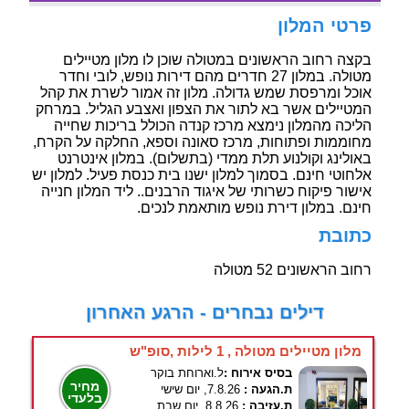
פרטי המלון
בקצה רחוב הראשונים במטולה שוכן לו מלון מטיילים
מטולה. במלון 27 חדרים מהם דירות נופש, לובי וחדר
אוכל ומרפסת שמש גדולה. מלון זה אמור לשרת את קהל
המטיילים אשר בא לתור את הצפון ואצבע הגליל. במרחק
הליכה מהמלון נימצא מרכז קנדה הכולל בריכות שחייה
מחוממות ופתוחות, מרכז סאונה וספא, החלקה על הקרח,
באולינג וקולנוע תלת ממדי (בתשלום). במלון אינטרנט
אלחוטי חינם. בסמוך למלון ישנו בית כנסת פעיל. למלון יש
אישור פיקוח כשרותי של איגוד הרבנים.. ליד המלון חנייה
חינם. במלון דירת נופש מותאמת לנכים.
כתובת
רחוב הראשונים 52 מטולה
דילים נבחרים - הרגע האחרון
מלון מטיילים מטולה , 1 לילות ,סופ"ש
בסיס אירוח :
ל.וארוחת בוקר
מחיר
ת.הגעה :
7.8.26, יום שישי
בלעדי
ת.עזיבה :
8.8.26, יום שבת