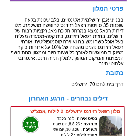
פרטי המלון
בבנייני אבן ירושלמית אלגנטיים, בלב שכונת בקעה,
שוכנות 35 סוויטות רפאל רזידנס לחופשה מושלמת. מלון
דירות רפאל נמצא במרחק הליכה מאטרקציות רבות של
ירושלים. בחזית רפאל רזידנס, בית קפה-מסעדה מצליח
בעל אוכל כשר ומשובח ואווירה קוסמופוליטית. אורחי
רפאל רזידנס נהנים מהנחה של 10% על ארוחות בוקר
מפנקות המוגשות לאורך כל שעות היום וממגוון מנות השף
המצוינות והמיקום המושך. למלון חנייה חינם. אינטרנט
אלחוטי חינם.
כתובת
דרך בית לחם 70, ירושלים
דילים נבחרים - הרגע האחרון
מלון רפאל רזידנס ירושלים, 2 לילות ,אמצ"ש
בסיס אירוח :
לינה בלבד
מחיר
ת.הגעה :
8.8.26, יום שבת
בלעדי
ת.עזיבה :
10.8.26, יום שני
מספר לילות :
2 לילות