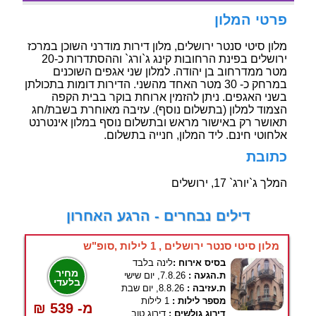
פרטי המלון
מלון סיטי סנטר ירושלים, מלון דירות מודרני השוכן במרכז
ירושלים בפינת הרחובות קינג ג`ורג` וההסתדרות כ-20
מטר ממדרחוב בן יהודה. למלון שני אגפים השוכנים
במרחק כ- 30 מטר האחד מהשני. הדירות דומות בתכולתן
בשני האגפים. ניתן להזמין ארוחת בוקר בבית הקפה
הצמוד למלון (בתשלום נוסף). עזיבה מאוחרת בשבת/חג
תאושר רק באישור מראש ובתשלום נוסף במלון אינטרנט
אלחוטי חינם. ליד המלון, חנייה בתשלום.
כתובת
המלך ג`יורג` 17, ירושלים
דילים נבחרים - הרגע האחרון
מלון סיטי סנטר ירושלים , 1 לילות ,סופ"ש
בסיס אירוח :
לינה בלבד
מחיר
ת.הגעה :
7.8.26, יום שישי
בלעדי
ת.עזיבה :
8.8.26, יום שבת
מספר לילות :
1 לילות
₪ 539 -מ
דירוג גולשים :
דירוג טוב