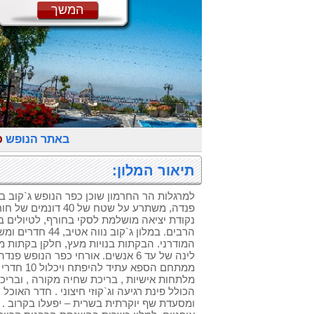
המשך
באתר הנופש
כ
תיאור המלון:
למרגלות הר החרמון שוכן כפר הנופש ג`קוב ב
פנדה, משתרע על שטח של 0
נקודת יציאה מושלמת לסקי בחורף, לטיולים בג
הרבים. במלון ג`קוב נו
המודרני. הבקתות בנויות מעץ, חלקן בקתות 
לינה של עד 6 אנשים. אורחי כפר הנופש 
ממתחם הספא ע
מלתחות אישיות , בריכת שחיה מקורה , ובריכת
הכולל פינת רגיעה וג`קוזי חיצוני . חדר האוכל י
ומסעדת שף יוקרתית בשרית – יפעלו בקרוב . כ