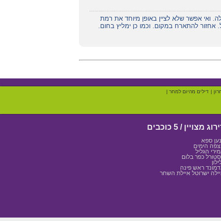
לה. ואי אפשר שלא לציין באופן מיוחד את רמת
. אחזור להתארח במקום. וכמו כן ימליץ בחום.
רון
|
דילים מהיום למחר
|
רוג מצויין / 5 כוכבים
ען ספא
פה הימים
ירי הגליל
טורל כפר בלום
ילון
מונד ראש פינה
ילה ישרוטל איילת השחר