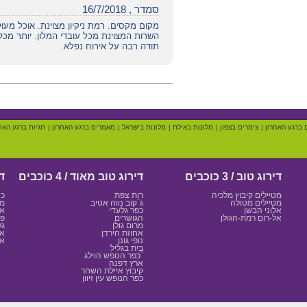
סמדר , 16/7/2018
מקום מקסים. רמת ניקיון מצוינת. אוכל מעו
השרות המצוינת מכל עובדי המלון. יותר מכל
תודה רבה על אירוח נפלא.
 ברגע האחרון
|
צימרים בצפון
|
מלונות באילת
|
מלונות בישראל
|
מאמרים ברגע האחרון
|
תגיות ברגע האח
דירוג טוב / 3 כוכבים
דירוג טוב מאוד / 4 כוכבים
די
מטיילים קיבוץ מלכיה
רות צפת
כנ
מטיילים מטולה
ג`קוב נווה אטיב
מצ
אלוני הבשן
כפר גלעדי
אמ
אל-רום רמת-הגולן
הגושרים
פס
מרום גולן
גל
אחוזת הירדן
אד
נופי גונן
אי
בית בגליל
כפר הנופש הוילג`
ארץ דפנה
קיבוץ איילת השחר
כפר הנופש עין זיוון