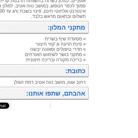
אופניים. למלון כשרות בהשגחת הרבנות קריית
סמוך לכפר הנופש, במושב נווה אטיב. למלון חנ
תשלום ובתאום מראש בלבד.
מתקני המלון:
» מסעדת שיף בשרית
» פינת רגיעה וג`קוזי חיצוני
» חדרי טיפולים וסאונה יבשה
» מתקני כושר לשימוש האורחים
» בריכה מקורה ובריכה חיצונית
כתובת:
רחוב אגוז, מושב נווה אטיב רמת הגולן
אהבתם, שתפו אותנו: