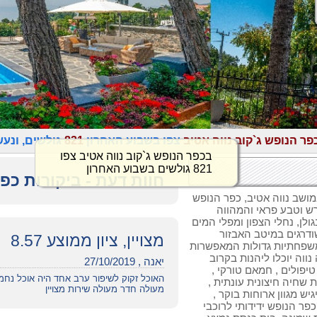
פר הנופש ג`קוב נווה אטיב
צפו בשבוע האחרון
821
גולשים, ונע
בכפר הנופש ג`קוב נווה אטיב צפו
821 גולשים בשבוע האחרון
חוות דעת - ביקורות כפר
מושב נווה אטיב, כפר הנופש
4 דונמים של חורש וטבע פראי והמהווה
ולן, נחלי הצפון ומפלי המים
וה אטיב, 44 חדרים ומשודרגים במיטב האבזור
מצויין, ציון ממוצע 8.57
משפחתיות גדולות המאפשרות
פנדה נווה יוכלו ליהנות בקרוב
יאנה , 27/10/2019
תיד להיפתח ויכלול 10 חדרי טיפולים , חמאם טורקי ,
האוכל זקוק לשיפור ערב אחד היה אוכל נחמ
 שחיה חיצונית עונתית ,
מעולה חדר מעולה שירות מצויין
גיש מגוון ארוחות בוקר ,
פר הנופש ידידותי לרוכבי