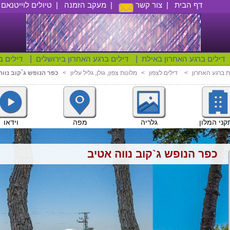
דף הבית
|
צור קשר
|
מעקב הזמנה
|
טיולים לוייטנאם
|
דילים ברגע האחרון באילת
|
דילים ברגע האחרון בירושלים
|
דילים ב
ת ברגע האחרון
<
דילים לצפון
<
מלונות צפון, גולן, גליל עליון
<
כפר הנופש ג`קוב נווה
וידאו
ני המלון
גלריה
מפה
כפר הנופש ג`קוב נווה אטיב