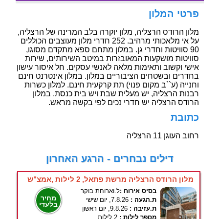
פרטי המלון
מלון הרודס הרצליה, מלון יוקרה בלב המרינה של הרצליה,
על אי מלאכותי מרהיב. 252 חדרי מלון מעוצבים הכוללים
90 סוויטות וחדרי גן. במלון מתחם ספא מתקדם מסוגו,
סוויטות מושקעות המאובזרות במיטב השירותים, שירות
אישי וקשוב ותאימות מלאה לאנשי עסקים. חל איסור עישון
בחדרים ובשטחים הציבוריים במלון. במלון אינטרנט חינם
וחנייה (ע``ב מקום פנוי) תת קרקעית חינם. למלון כשרות
רבנות הרצליה, יש מעלית שבת ויש בית כנסת. במלון
הרודס הרצליה יש חדרי נכים לפי בקשה מראש.
כתובת
רחוב העוגן 11 הרצליה
דילים נבחרים - הרגע האחרון
מלון הרודס הרצליה מרשת פתאל, 2 לילות ,אמצ"ש
בסיס אירוח :
ל.וארוחת בוקר
מחיר
ת.הגעה :
7.8.26, יום שישי
בלעדי
ת.עזיבה :
9.8.26, יום ראשון
מספר לילות :
2 לילות