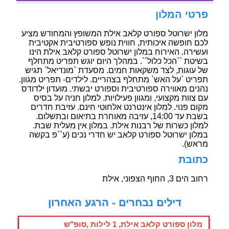
פרטי המלון
מלון ישרוטל ספורט קלאב אילת המשופץ והמחודש מציע
לכם חופשה איכותית, חווית נופש ספורטיבית אקטיבית
ועשירה. האירוח במלון ישרוטל ספורט קלאב אילת הינו
בשיטת ``הכל כלול``. במהלך היום יוגש תפריט מתחלף
של עוגות, לצד משקאות חמים. מסעדת `מונדיאל` תגיש
תפריט `על האש` מתחלף בצהריים. לילדים- תפריט מגוון.
נהנים מאווירה ספורטיבית וספורט יבשתי. מועדון ילדודס
עם צוות מקצועי, ומגוון פעילויות. למלון חניה על בסיס
מקום פנוי. למלון אינטרנט אלחוטי חינם. עזיבת חדרים
בשבת עד 14:00, עזיבה מאוחרת בתיאום ובתשלום.
למלון כשרות של רבנות אילת. במלון אין מעלית שבת.
במלון ישרוטל ספורט קלאב יש חדרי נכים (ע``פ בקשה
מראש).
כתובת
רחוב הים 3, החוף הצפוני, אילת
דילים נבחרים - הרגע האחרון
מלון ספורט קלאב אילת, 1 לילות ,סופ"ש