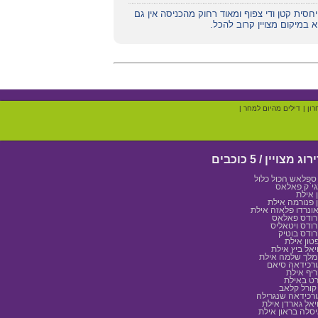
 יחסית קטן ודי צפוף ומאוד רחוק מהכניסה אין גם
א במיקום מצויין קרוב להכל.
רון
|
דילים מהיום למחר
|
רוג מצויין / 5 כוכבים
 ספלאש הכול כלול
י`ק פאלאס
 אילת
 פנורמה אילת
ונרדו פלאזה אילת
ודס פאלאס
ודס ויטאליס
ודס בוטיק
טון אילת
יאל ביץ אילת
לך שלמה אילת
רכידאה סיאם
יף אילת
רט באילת
 קורל קלאב
רכידאה שנגרילה
יאל גארדן אילת
סלה בראון אילת