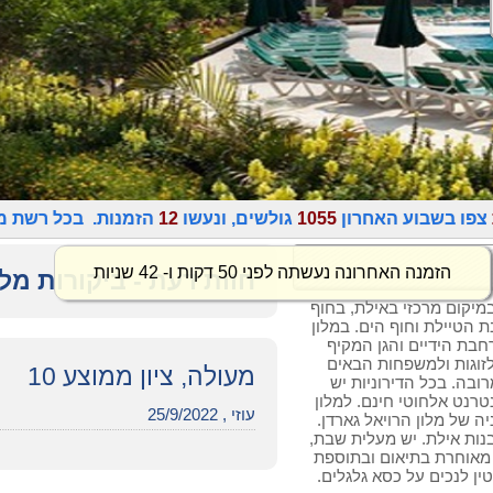
צפו בשבוע האחרון
1055
גולשים, ונעשו
12
הזמנות. בכל רשת מל
הזמנה האחרונה נעשתה לפני 50 דקות ו- 42 שניות
חוות דעת - ביקורות מלו
במיקום מרכזי באילת, בחוף
 הטיילת וחוף הים. במלון
 רחבת הידיים והגן המקיף
לזוגות ולמשפחות הבאים
מעולה, ציון ממוצע 10
בה. בכל הדירוניות יש
טרנט אלחוטי חינם. למלון
עוזי , 25/9/2022
 של מלון הרויאל גארדן.
בנות אילת. יש מעלית שבת,
עזיבה בשבת עד 14:00, עזיבה מאוחרת בתיאום ובתוספת