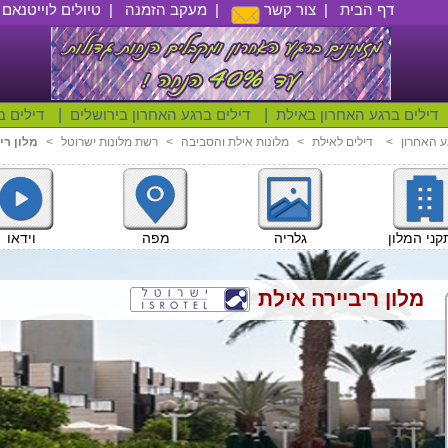
דף הבית
|
צור קשר
|
מעקב הזמנה
|
טיולים לוייטנאם
|
דילים ברגע האחרון באילת
|
דילים ברגע האחרון בירושלים
|
דילים ב
ע האחרון
<
דילים לאילת
<
מלונות אילת והסביבה
<
רשת מלונות ישרוטל
<
מלון רי
וידאו
ני המלון
גלריה
מפה
מלון ריביירה אילת