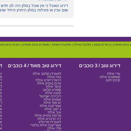
דירוג האוכל כי אין אוכל במלון היה לנו חדש
שום עניין או פעילות במלון היתרון היחיד שהו
 ברגע האחרון
|
צימרים בצפון
|
מלונות באילת
|
מלונות בישראל
|
מאמרים ברגע האחרון
|
תגיות ברגע האח
דירוג טוב / 3 כוכבים
דירוג טוב מאוד / 4 כוכבים
די
עדי אילת
לאונרדו קלאב אילת
יו
קומפורט אילת
נווה אילת
מג
קיבוץ לוטן
רויאל ריזורט אילת
דן
אדם בוטיק אילת
דן
קיסר אילת
לא
ספורט קלאב
הר
לגונה אילת
הר
ריביירה ישרוטל
הר
אגמים אילת
נפ
ים סוף אילת
רו
אמריקנה אילת
המ
ג`יקוב אילת
או
איב אילת
הר
פרימה מיוזיק אילת
וו
דה הרברט אילת
יו
לאונרדו פריויליג
או
אמריקנה אילת בלעדי
רו
פליי אילת
אי