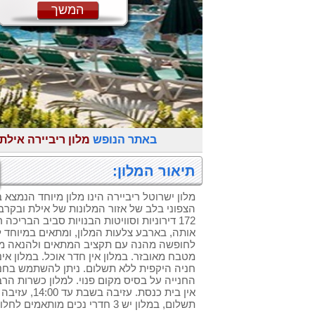
המשך
באתר הנופש
מלון ריביירה אילת
תיאור המלון:
מלון ישרוטל ריביירה הינו מלון מיוחד הנמצא 
הצפוני בלב של אזור המלונות של אילת ובקרבת
172 דירוניות וסוויטות הבנויות סביב הבריכה
אותה, בארבע צלעות המלון, ומתאים במיוחד 
לחופשה מהנה עם תקציב המתאים ולהנאה מרו
מטבח מאובזר. במלון אין חדר אוכל. במלון אינ
חניה היקפית ללא תשלום. ניתן להשתמש בחניה
החנייה על בסיס מקום פנוי. למלון כשרות הר
אין בית כנסת. 
תשלום, במלון יש 3 חדרי נכים מותאמים לחלוטין לנכים על כסא גלגלים.