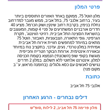
פרטי המלון
מלון הוטל 75, ממוקם באחד האזורים התוססים ביותר
בעיר, ברחוב אלנבי 75, בתל אביב, ממש מעבר למדרחוב
נחלת בנימין, בקרבת רחוב שינקין ושוק הכרמל. מציע 40
חדרים אורבניים המשתרעים על פניי 4 קומות, המעוצבים
בהשראת הסצינה התל אביבית. רהיטי הווינטג`, תקרת
הגרפיטי, גופי התאורה, הצבעוניות, האבזור. הוטל 75
מתאים במיוחד למחפשים חוויית אירוח תל אביבית
אמיתית במלון טרנדי, נעים, עדכני, בתקציב נוח במיוחד
ובאווירה אינטימית. ארוחת הבוקר הטרייה והכייפית
מוגשת בקופי שופ (השכונתי) הנמצא בקומת הכניסה
למלון. אינטרנט אלחוטי ללא תשלום. במלון 2 חדרים
נגישים לאנשים עם כסא גלגלים. (בהזמנה מראש, ע``ב
מקום פנוי)
כתובת
אלנבי 75 תל אביב
דילים נבחרים - הרגע האחרון
מלון פרימה 75 תל אביב, 2 לילות ,סופ"ש