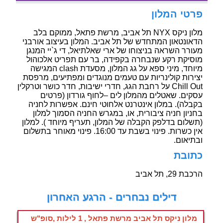
פרטי המלון
מלון ניקס NYX תל אביב, מרשת פתאל, ממוקם בלב
הדאונטאון המתחדש של תל אביב. המלון בעיצוב אורבני
מעורר השראה בניצוחו של ארי שאלתיאל, די ג`יי המנגן
מוסיקת רקע שנבחרה בקפידה, בר עם תפריט אלכוהול
מיוחד, מיני ספא על גג המלון, מסעדת clash המגישה
יצירות קולינריות עם טעמים מנוגדים ומפתיעים, מרפסת
Chill Out על רחבת הגג, חדרי ישיבות, חדר כושר וטרקלין
עסקים. שאטלים מהמלון לים –לחוף גורדון (פרטים
בקבלה). במלון אינטרנט אלחוטי חינם. אפשרות לחניה
בחניון חניה ציבורית, או, במגרש החניה הסמוך למלון
(תשלום בדלפק הקבלה של המלון, תעריף מיוחד ). למלון
אין כשרות. פינוי בשבת עד 16:00. פינוי מאוחר בתשלום
ובתיאום.
כתובת
הרכבת 29, תל אביב
דילים נבחרים - הרגע האחרון
מלון ניקס תל אביב מרשת פתאל , 1 לילות ,סופ"ש