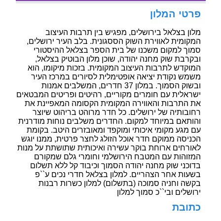
פרטי המלון
מלון בצלאל בירושלים, מפגיש בין תרבות העיצוב
המקומית לאווירת השוק הססגונית. בלב העיר ירושלים,
סמוך למקום משכנו של בית הספר בצלאל ההיסטורי
ובקרבת שוק מחנה יהודה, שוכן מלון הבוטיק בצלאל,
המוקדש לתרבות העיצוב המקומית. בזכות מיקומו, הוא
משמש נקודת יציאה אופטימלית לסיורים במרכז העיר
ובשוק הסמוך. במלון 37 חדרים, המשלבים אמנות
ישראלית עם חומרים מקוריים, רהיטים ופריטים המבטאים
את התרבות והאווירה המקומית הקסומה המאפיינת את
רחובותיה של ירושלים. כל חדר מרוהט בריהוט שיוצר
והותאם במיוחד למקום. החדרים משלבים נוחות מודרנית
עם מגע מקומי איכותי ומוקפד ומאובזרים היטב. בקומת
הכניסה ממוקם חדר אוכל הזולג לחצר פרטית, ממנו יוגש
לאורחים ארוחת בוקר עשירה ואיכותית שתושתת על מנות
המזוהות עם המטבח הירושלמי וחומרי גלם שמקורם
בדוכני שוק מחנה יהודה הסמוך וכיבוד קל ללא תשלום
בשעות אחר הצהריים. למלון בצלאל חדרי נכים ע``פ
בקשה וחניה סמוכה (בתשלום) למלון כשרות רבנות
ירושלים ובי``כ סמוך למלון
כתובת