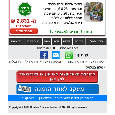
בסיס אירוח :
לינה בלבד
מחיר
ת.הגעה :
6.8.26, יום חמישי
בלעדי
ת.עזיבה :
8.8.26, יום שבת
מספר לילות :
2 לילות
₪ 2,831 -מ
דירוג גולשים :
דירוג טוב מאוד
המחיר לזוג
פרטי הדיל
נותרו 6 חדרים למבצע זה !
חדרי המלון
כתובת
גלריה
וידאו
מפה
חוות דעת
מבצעים
דירוג האורחים 8.85, 1 חוות דעת
שיתוף:
דילים ברגע האחרון
>
מלונות בירושלים ברגע האחרון
>
דילים לירושלים
>
מלון בצלאל
דף הבית
| דילים ברגע האחרון בישראל |
צור קשר
Copyright © 2004 Hotel4u Communications LTD. All rights reserved