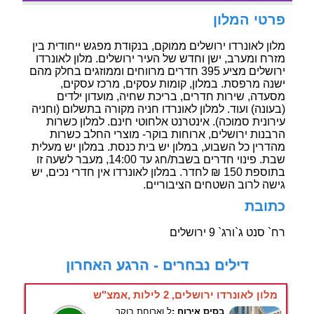
פרטי המלון
מלון לאונרדו ירושלים ממוקם, בנקודת מפגש ייחודית בין
מזרח ומערב, ישן וחדש של העיר ירושלים. מלון לאונרדו
ירושלים מציע 395 חדרים מרווחים וממוזגים בחלק מהם
ישנה מרפסת. במלון, קומות עסקים, מרכז עסקים,
מסעדה, שירות חדרים, בריכת שחיה, מועדון ילדים
(בעונה) ועוד. למלון לאונרדו חניה מקורה בתשלום (וחניה
עירונית סמוכה). אינטרנט אלחוטי חינם. למלון כשרות
הרבנות ירושלים, ארוחות בוקר- מוצרי החלב כשרות
מהדרין כל השבוע, במלון יש בית כנסת. במלון יש מעלית
שבת. פינוי חדרים בשבת/חג עד 14:00, מעבר לשעה זו
בתוספת 150 ₪ לחדר. במלון לאונרדו אין חדרי נכים, יש
גישה לרוב השטחים הציבוריים.
כתובת
רח` סנט ג`ורג` 9 ירושלים
דילים נבחרים - הרגע האחרון
מלון לאונרדו ירושלים, 2 לילות ,אמצ"ש
בסיס אירוח :
ל.וארוחת בוקר